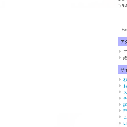
も配
Fa
ア
ア
総
サ
L