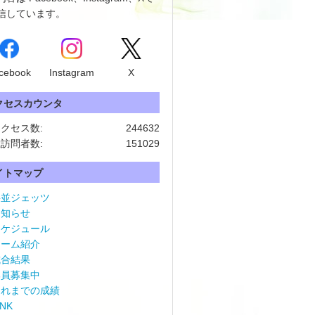
信しています。
cebook
Instagram
X
クセスカウンタ
クセス数:
244632
訪問者数:
151029
イトマップ
杉並ジェッツ
お知らせ
スケジュール
チーム紹介
試合結果
部員募集中
これまでの成績
INK