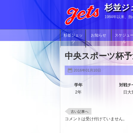
杉並ジ
1984年以来
杉並ジェッ
お知らせ
スケジュ
ツ
ル
中央スポーツ杯予
2016年01月10日
学年
対戦チ
2年
日大
古い記事へ
コメントは受け付けていません。