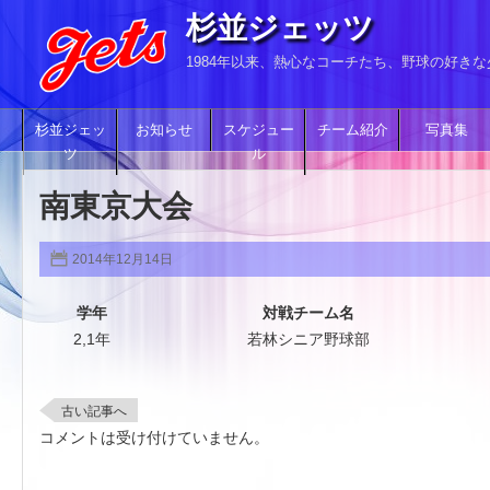
杉並ジェッツ
1984年以来、熱心なコーチたち、野球の好き
杉並ジェッ
お知らせ
スケジュー
チーム紹介
写真集
ツ
ル
南東京大会
2014年12月14日
学年
対戦チーム名
2,1年
若林シニア野球部
古い記事へ
コメントは受け付けていません。