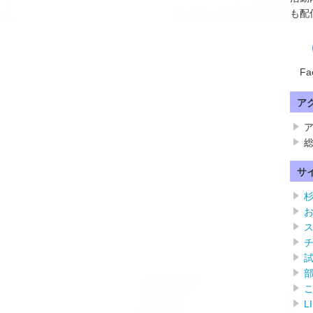
も配
Fa
ア
ア
総
サ
L