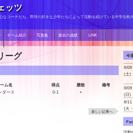
ェッツ
、熱心なコーチたち、野球の好きな少年たちによって活動を続けている中学生軟
ー
チーム紹介
写真集
過去の成績
LINK
リーグ
今週
8/08
(土)
ーム名
得点
勝敗
備考
8/09
ンダース
0-1
×
(日)
8/11
(火
新しい記事へ
Fa
活動内