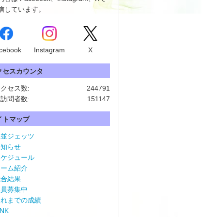
信しています。
cebook
Instagram
X
クセスカウンタ
クセス数:
244791
訪問者数:
151147
イトマップ
杉並ジェッツ
お知らせ
スケジュール
チーム紹介
試合結果
部員募集中
これまでの成績
INK