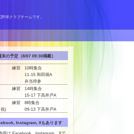
式野球クラブチームです。
末の予定（8/07 09:30掲載）
練習
10時集合
11-15 和田堀A
弁当持参
練習
14時集合
15-17 下高井戸A
練習
8時集合
・祝)
09-13 下高井戸A
cebook, Instagram, Xもあります
容は Facebook、Instagram、Xで