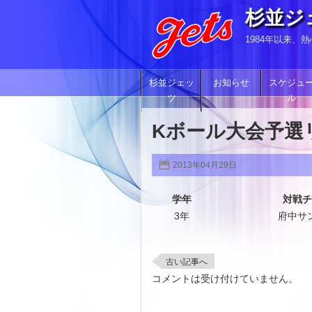
杉並ジ
1984年以来
杉並ジェッ
お知らせ
スケジュ
ツ
ル
Kボール大会予選
2013年04月29日
学年
対戦チ
3年
府中サ
古い記事へ
コメントは受け付けていません。