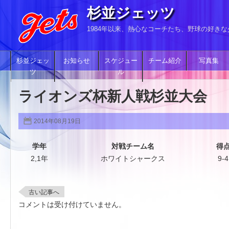
杉並ジェッツ
1984年以来、熱心なコーチたち、野球の好き
杉並ジェッ
お知らせ
スケジュー
チーム紹介
写真集
ツ
ル
ライオンズ杯新人戦杉並大会
2014年08月19日
学年
対戦チーム名
得
2,1年
ホワイトシャークス
9-4
古い記事へ
コメントは受け付けていません。