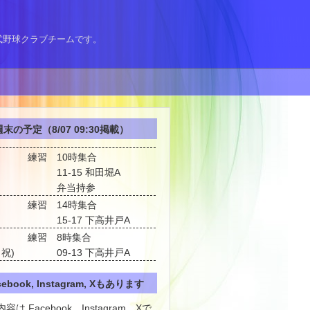
式野球クラブチームです。
末の予定（8/07 09:30掲載）
練習
10時集合
11-15 和田堀A
弁当持参
練習
14時集合
15-17 下高井戸A
練習
8時集合
・祝)
09-13 下高井戸A
cebook, Instagram, Xもあります
容は Facebook、Instagram、Xで