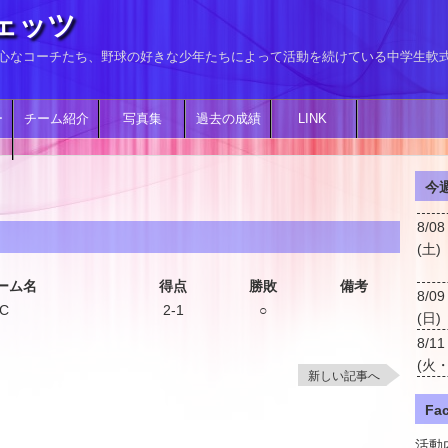
ェッツ
、熱心なコーチたち、野球の好きな少年たちによって活動を続けている中学生軟
ー
チーム紹介
写真集
過去の成績
LINK
今週
8/08
(土)
ーム名
得点
勝敗
備考
8/09
C
2-1
○
(日)
8/11
(火
新しい記事へ
Fa
活動内