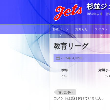
杉並ジ
1984年以来
杉並ジェッ
お知らせ
スケジュ
ツ
ル
教育リーグ
2015年04月29日
学年
対戦チ
1年
SB
古い記事へ
コメントは受け付けていません。