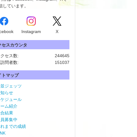
信しています。
cebook
Instagram
X
クセスカウンタ
クセス数:
244645
訪問者数:
151037
イトマップ
杉並ジェッツ
お知らせ
スケジュール
チーム紹介
試合結果
部員募集中
これまでの成績
INK