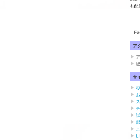
も配
Fa
ア
ア
総
サ
L