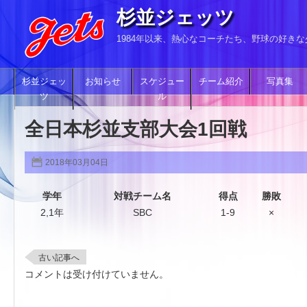
杉並ジェッツ
1984年以来、熱心なコーチたち、野球の好き
杉並ジェッ
お知らせ
スケジュー
チーム紹介
写真集
ツ
ル
全日本杉並支部大会1回戦
2018年03月04日
学年
対戦チーム名
得点
勝敗
2,1年
SBC
1-9
×
古い記事へ
コメントは受け付けていません。