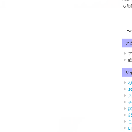
も配
Fa
ア
ア
総
サ
L