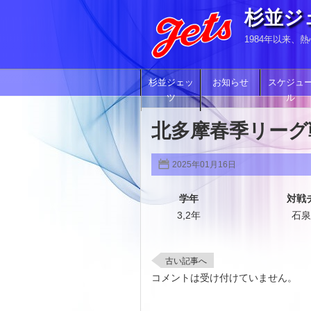
杉並ジ
1984年以来
杉並ジェッ
お知らせ
スケジュ
ツ
ル
北多摩春季リーグ
2025年01月16日
学年
対戦
3,2年
石泉
古い記事へ
コメントは受け付けていません。