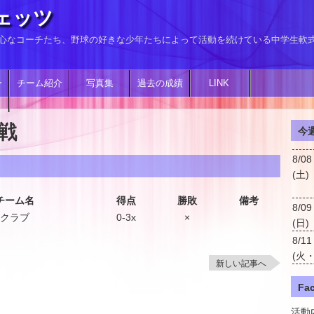
ェッツ
、熱心なコーチたち、野球の好きな少年たちによって活動を続けている中学生軟
ー
チーム紹介
写真集
過去の成績
LINK
戦
今週
8/08
(土)
チーム名
得点
勝敗
備考
8/09
クラブ
0-3x
×
(日)
8/11
(火
新しい記事へ
Fa
活動内