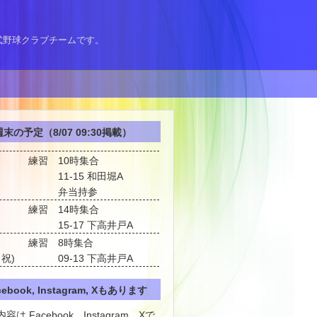
式野球クラブチームです。
末の予定（8/07 09:30掲載）
練習
10時集合
11-15 和田堀A
弁当持参
練習
14時集合
15-17 下高井戸A
練習
8時集合
・祝)
09-13 下高井戸A
cebook, Instagram, Xもあります
容は Facebook、Instagram、Xで