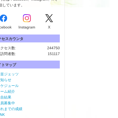
信しています。
cebook
Instagram
X
クセスカウンタ
クセス数:
244750
訪問者数:
151117
イトマップ
杉並ジェッツ
お知らせ
スケジュール
チーム紹介
試合結果
部員募集中
これまでの成績
INK