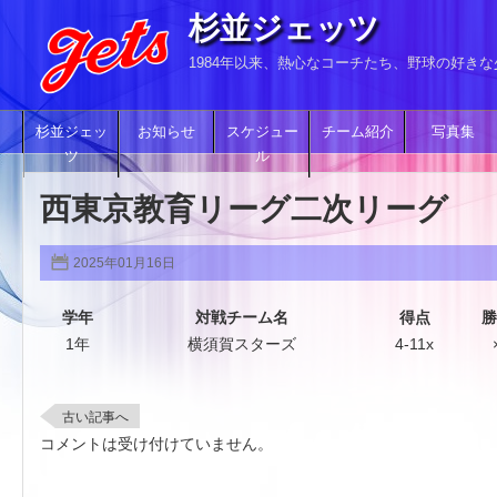
杉並ジェッツ
1984年以来、熱心なコーチたち、野球の好き
杉並ジェッ
お知らせ
スケジュー
チーム紹介
写真集
ツ
ル
西東京教育リーグ二次リーグ
2025年01月16日
学年
対戦チーム名
得点
勝
1年
横須賀スターズ
4-11x
古い記事へ
コメントは受け付けていません。