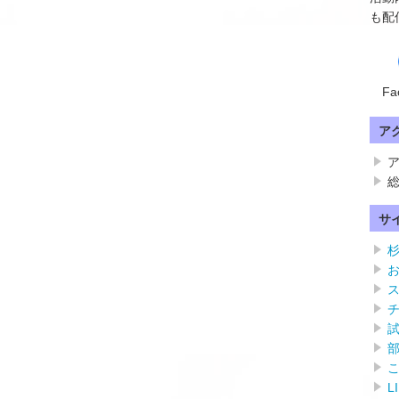
も配
Fa
ア
ア
総
サ
L