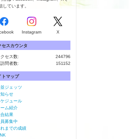
信しています。
cebook
Instagram
X
クセスカウンタ
クセス数:
244796
訪問者数:
151152
イトマップ
杉並ジェッツ
お知らせ
スケジュール
チーム紹介
試合結果
部員募集中
これまでの成績
INK