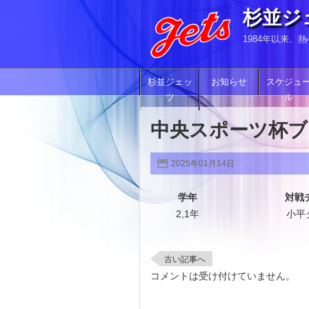
杉並ジ
1984年以来
杉並ジェッ
お知らせ
スケジュ
ツ
ル
中央スポーツ杯ブ
2025年01月14日
学年
対戦
2,1年
小平
古い記事へ
コメントは受け付けていません。