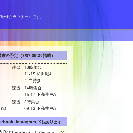
式野球クラブチームです。
末の予定（8/07 09:30掲載）
練習
10時集合
11-15 和田堀A
弁当持参
練習
14時集合
15-17 下高井戸A
練習
8時集合
・祝)
09-13 下高井戸A
cebook, Instagram, Xもあります
容は Facebook、Instagram、Xで