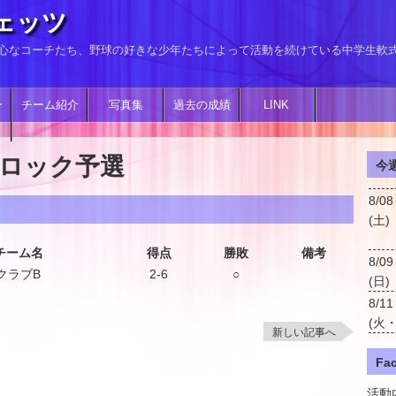
ェッツ
、熱心なコーチたち、野球の好きな少年たちによって活動を続けている中学生軟
ー
チーム紹介
写真集
過去の成績
LINK
ロック予選
今週
8/08
(土)
チーム名
得点
勝敗
備考
8/09
クラブB
2-6
○
(日)
8/11
(火
新しい記事へ
Fa
活動内